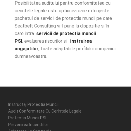
Posibilitatea auditului pentru conformitatea cu
cerintele legale este optiunea care rotunjeste
pachetul de servicii de protectia muncii pe care
Seatbelt Consulting vi-l pune la dispozitie si în
care intra
servicii de protectia muncii
PSI
, evaluarea riscurilor si
instruirea
angajatilor,
toate adaptabile profilului companiei
dumneavoastra.
Instructaj Protectia Muncii
Audit Conformitate Cu Cerintele Legale
Protectia Muncii PSI
Prevenirea Incendiilor