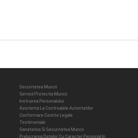
Securitatea Muncii
Servicii Protectia Muncii
Instruirea Personalului
Asistenta La Controalele Autoritatilor
Conformare Cerinte Legale
Testimoniale
Sanatatea Si Securitatea Muncii
Prelucrarea Datelor Cu Caracter Personal In