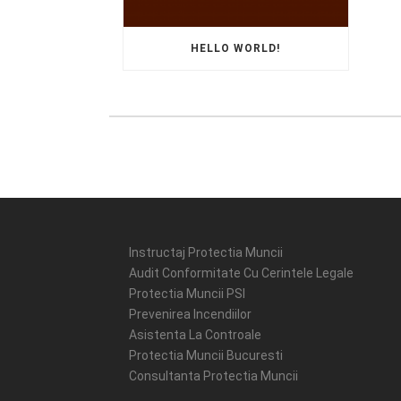
HELLO WORLD!
Instructaj Protectia Muncii
Audit Conformitate Cu Cerintele Legale
Protectia Muncii PSI
Prevenirea Incendiilor
Asistenta La Controale
Protectia Muncii Bucuresti
Consultanta Protectia Muncii